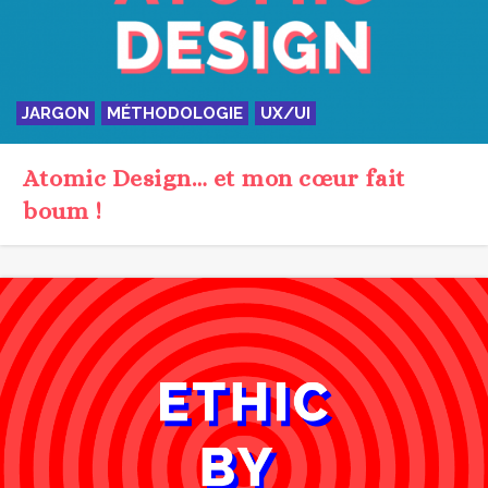
JARGON
MÉTHODOLOGIE
UX/UI
Atomic Design… et mon cœur fait
boum !