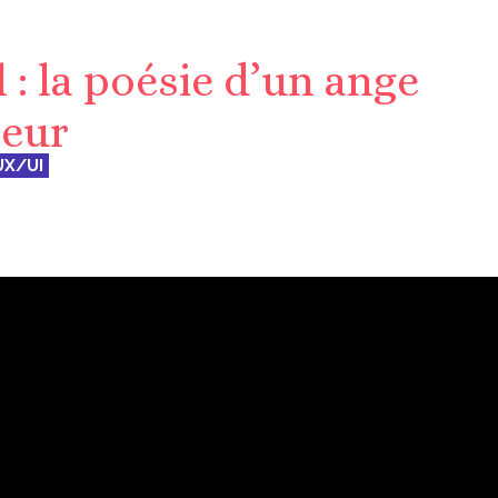
: la poésie d’un ange
teur
UX/UI