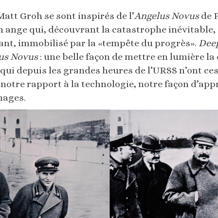
att Groh se sont inspirés de l’
Angelus Novus
de P
 ange qui, découvrant la catastrophe inévitable, 
sant, immobilisé par la «tempête du progrès».
Dee
us Novus
: une belle façon de mettre en lumière la
ui depuis les grandes heures de l’URSS n’ont cess
e notre rapport à la technologie, notre façon d’ap
images.