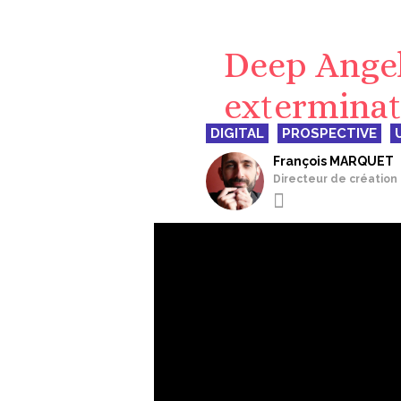
Deep Angel 
extermina
DIGITAL
PROSPECTIVE
François MARQUET
Directeur de création