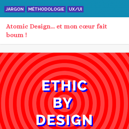
ÉTHIQUE
TENDANCE
UX/UI
Les designers, les marques… et