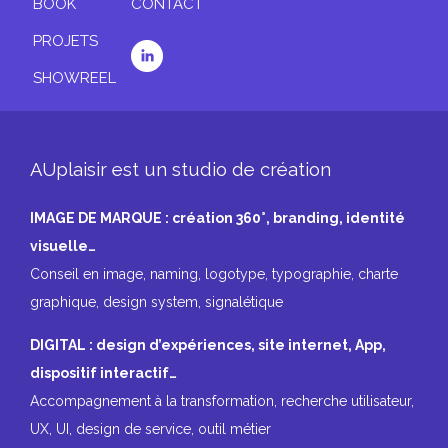
AUplaisir est un studio de création
IMAGE DE MARQUE : création 360°, branding, identité
visuelle…
Conseil en image, naming, logotype, typographie, charte
graphique, design system, signalétique
DIGITAL : design d’expériences, site internet, App,
dispositif interactif…
Accompagnement à la transformation, recherche utilisateur,
UX, UI, design de service, outil métier
FILM : Motion-design, film de marque, univers
produit…
Brand-content, explainer video, retail, formation, reportages
savoir-faire, visual merchandising