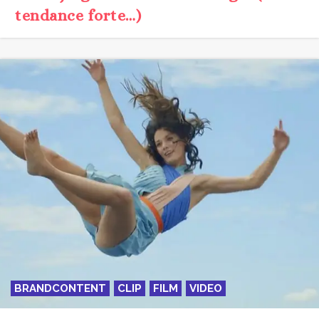
BRANDCONTENT
CLIP
FILM
VIDEO
L’amour à Végas, vu par les Frères
Gondry