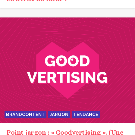
BRANDCONTENT
JARGON
TENDANCE
Point jargon : « Goodvertising ». (Une
tendance forte…)