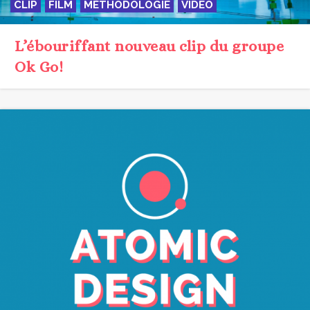
JARGON
MÉTHODOLOGIE
UX/UI
Atomic Design… et mon cœur fait
boum !