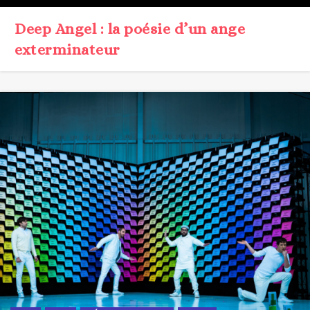
CLIP
FILM
MÉTHODOLOGIE
VIDEO
L’ébouriffant nouveau clip du groupe
Ok Go!