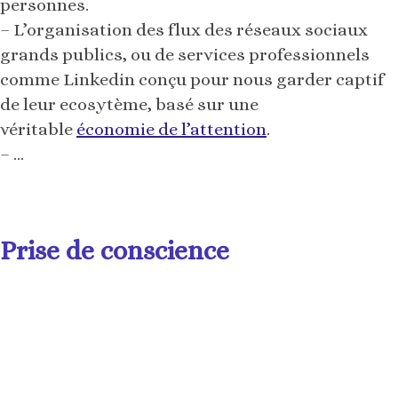
personnes.
– L’organisation des flux des réseaux sociaux
grands publics, ou de services professionnels
comme Linkedin conçu pour nous garder captif
de leur ecosytème, basé sur une
véritable
économie de l’attention
.
– …
Prise de conscience
La planète design frémit et commence à réagir.
On a pu voir certaines prises de position qui font
déjà date. Je pense à Mike Monteiro, Design