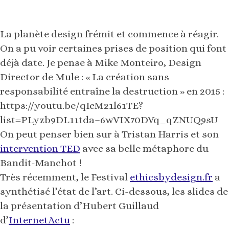
Director de Mule : « La création sans
responsabilité entraîne la destruction » en 2015 :
https://youtu.be/qIcM21l61TE?
list=PLyzb9DL11tda–6wVIX70DVq_qZNUQ9sU
On peut penser bien sur à Tristan Harris et son
intervention TED
avec sa belle métaphore du
Bandit-Manchot !
Très récemment, le Festival
ethicsbydesign.fr
a
synthétisé l’état de l’art. Ci-dessous, les slides de
la présentation d’Hubert Guillaud
d’
InternetActu
:
Ethic by…