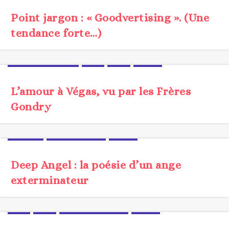
Point jargon : « Goodvertising ». (Une
tendance forte…)
BRANDCONTENT
CLIP
FILM
VIDEO
L’amour à Végas, vu par les Frères
Gondry
DIGITAL
PROSPECTIVE
UX/UI
Deep Angel : la poésie d’un ange
exterminateur
CLIP
FILM
MÉTHODOLOGIE
VIDEO