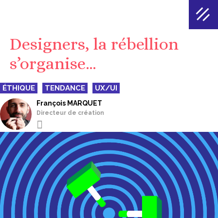
Designers, la rébellion
s’organise…
ÉTHIQUE
TENDANCE
UX/UI
François MARQUET
Directeur de création