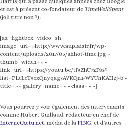
Harris qui a passé quelques années chez Google
et est à présent co-fondateur de
TimeWellSpent
(joli titre non ?) :
[az_lightbox_video_sh
image_url= »http://www.auplaisir.fr/wp-
content/uploads/2017/05/shhot-time.jpg »
thumb_width= » »
link_url= »https://youtu.be/tf9ZhU7zF8s?
list=PLtLeT9oxQnyqag7AVKQn1-WYUhKAHzj-b »
title= » » gallery_name= » » class= » »]
Vous pourrez y voir également des intervenants
comme Hubert Guillaud, rédacteur en chef de
InternetActu.net
, média de la
FING
, et d’autres