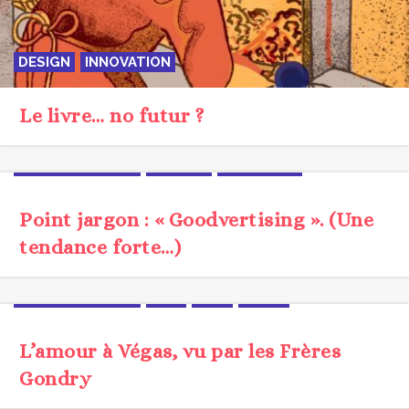
DESIGN
INNOVATION
Le livre… no futur ?
BRANDCONTENT
JARGON
TENDANCE
Point jargon : « Goodvertising ». (Une
tendance forte…)
BRANDCONTENT
CLIP
FILM
VIDEO
L’amour à Végas, vu par les Frères
Gondry