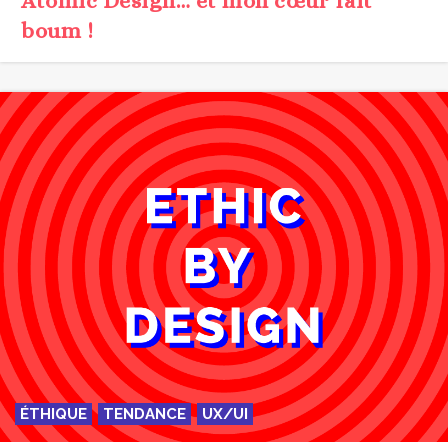
Atomic Design… et mon cœur fait
boum !
ÉTHIQUE
TENDANCE
UX/UI