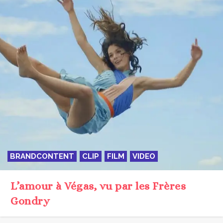
BRANDCONTENT
CLIP
FILM
VIDEO
L’amour à Végas, vu par les Frères
Gondry