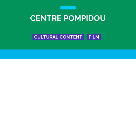
CENTRE POMPIDOU
CULTURAL CONTENT
FILM
Problématique
Le Centre Pompidou réalise une web-série à destination
des enfants ; chaque mercredi, il est possible d’accéder
gratuitement à une sélection d’œuvres du Centre,
présentant une dizaine de minutes de création
contemporaine : design, création graphique, vidéos, etc.