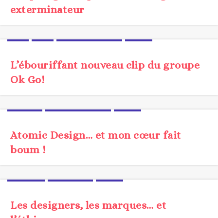
exterminateur
CLIP
FILM
MÉTHODOLOGIE
VIDEO
L’ébouriffant nouveau clip du groupe
Ok Go!
JARGON
MÉTHODOLOGIE
UX/UI
Atomic Design… et mon cœur fait
boum !
ÉTHIQUE
TENDANCE
UX/UI
Les designers, les marques… et