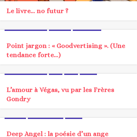
Le livre… no futur ?
BRANDCONTENT
JARGON
TENDANCE
Point jargon : « Goodvertising ». (Une
tendance forte…)
BRANDCONTENT
CLIP
FILM
VIDEO
L’amour à Végas, vu par les Frères
Gondry
DIGITAL
PROSPECTIVE
UX/UI
Deep Angel : la poésie d’un ange