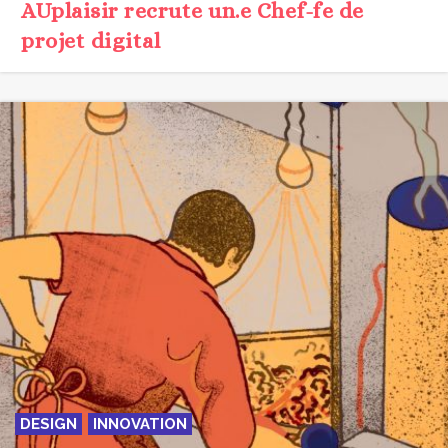
AUplaisir recrute un.e Chef-fe de
projet digital
DESIGN
INNOVATION