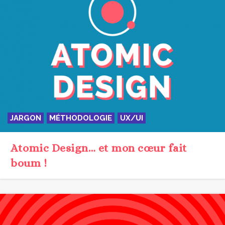
JARGON
MÉTHODOLOGIE
UX/UI
Atomic Design… et mon cœur fait
boum !