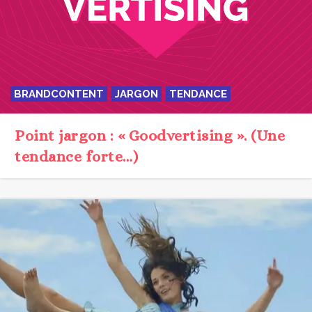
BRANDCONTENT
JARGON
TENDANCE
Point jargon : « Goodvertising ». (Une
tendance forte…)