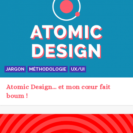
JARGON
MÉTHODOLOGIE
UX/UI
Atomic Design… et mon cœur fait
boum !