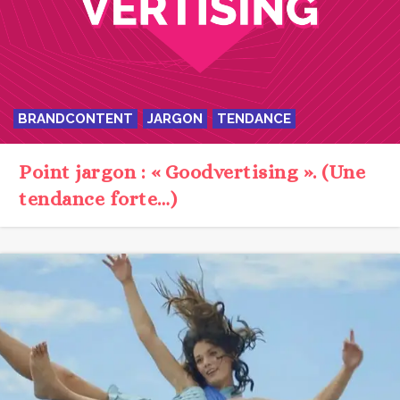
BRANDCONTENT
JARGON
TENDANCE
Point jargon : « Goodvertising ». (Une
tendance forte…)