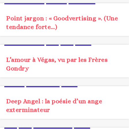
BRANDCONTENT
JARGON
TENDANCE
Point jargon : « Goodvertising ». (Une
tendance forte…)
BRANDCONTENT
CLIP
FILM
VIDEO
L’amour à Végas, vu par les Frères
Gondry
DIGITAL
PROSPECTIVE
UX/UI
Deep Angel : la poésie d’un ange
exterminateur
CLIP
FILM
MÉTHODOLOGIE
VIDEO