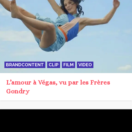
BRANDCONTENT
CLIP
FILM
VIDEO
L’amour à Végas, vu par les Frères
Gondry