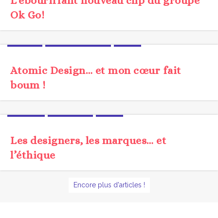
L’ébouriffant nouveau clip du groupe
Ok Go!
JARGON
MÉTHODOLOGIE
UX/UI
Atomic Design… et mon cœur fait
boum !
ÉTHIQUE
TENDANCE
UX/UI
Les designers, les marques… et
l’éthique
Encore plus d'articles !