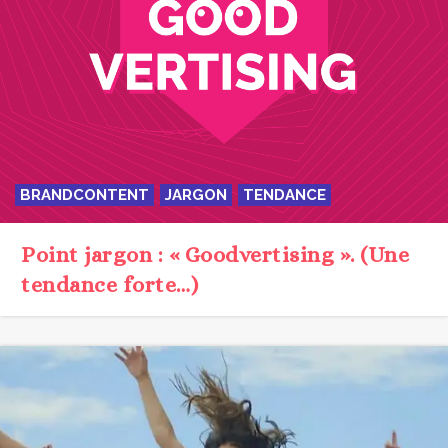
BRANDCONTENT
JARGON
TENDANCE
Point jargon : « Goodvertising ». (Une
tendance forte…)